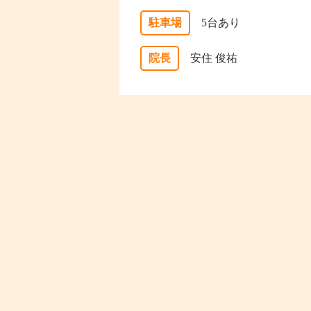
駐車場
5台あり
院長
安住 俊祐