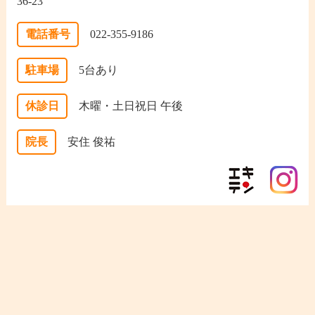
36-23
電話番号
022-355-9186
駐車場
5台あり
休診日
木曜・土日祝日 午後
院長
安住 俊祐