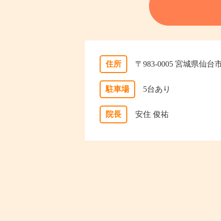
住所
〒983-0005 宮城県仙
駐車場
5台あり
院長
安住 俊祐